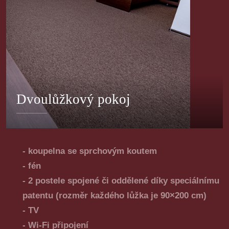
Dvoulůžkový pokoj
- koupelna se sprchovým koutem
- fén
- 2 postele spojené či oddělené díky speciálnímu
patentu (rozměr každého lůžka je 90×200 cm)
- TV
- Wi-Fi připojení