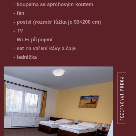
- koupelna se sprchovým koutem
- fén
- postel (rozměr lůžka je 90×200 cm)
- TV
- Wi-Fi připojení
- set na vaření kávy a čaje
- lednička
REZERVOVAT POKOJ