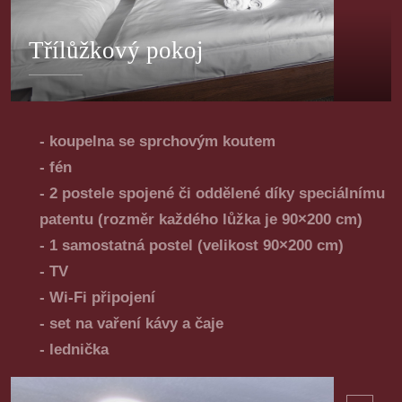
Třílůžkový pokoj
- koupelna se sprchovým koutem
- fén
- 2 postele spojené či oddělené díky speciálnímu
patentu (rozměr každého lůžka je 90×200 cm)
- 1 samostatná postel (velikost 90×200 cm)
- TV
- Wi-Fi připojení
- set na vaření kávy a čaje
- lednička