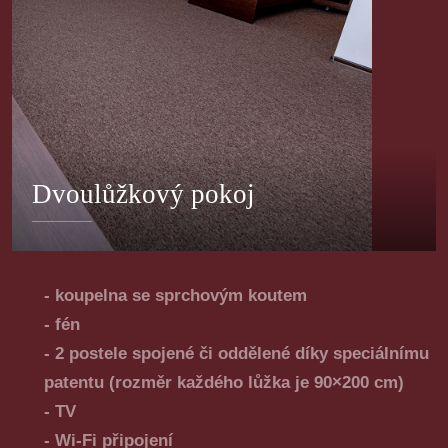
Dvoulůžkový pokoj
- koupelna se sprchovým koutem
- fén
- 2 postele spojené či oddělené díky speciálnímu
patentu (rozměr každého lůžka je 90×200 cm)
- TV
- Wi-Fi připojení