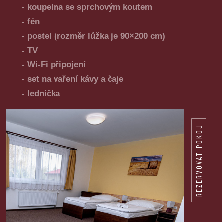
- koupelna se sprchovým koutem
- fén
- postel (rozměr lůžka je 90×200 cm)
- TV
- Wi-Fi připojení
- set na vaření kávy a čaje
- lednička
REZERVOVAT POKOJ