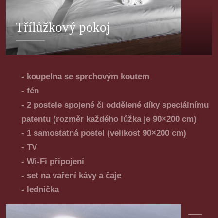
Třílůžkový pokoj
- koupelna se sprchovým koutem
- fén
- 2 postele spojené či oddělené díky speciálnímu
patentu (rozměr každého lůžka je 90×200 cm)
- 1 samostatná postel (velikost 90×200 cm)
- TV
- Wi-Fi připojení
- set na vaření kávy a čaje
- lednička